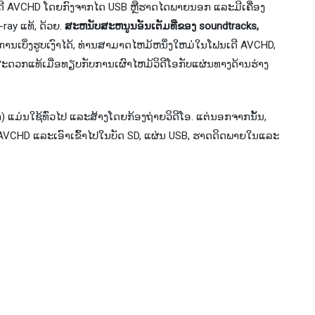
ເດີ AVCHD ໂດຍກົງຈາກໄດ USB ຫຼືຮາດໄດພາຍນອກ ແລະມີເຄື່ອງ
-ray ແທ້, ດ້ວຍ.
ສະຫນັບສະຫນູນອັນເຕັມທີ່ຂອງ soundtracks,
ດ​ການ​ເບິ່ງ​ຮູບ​ເງົາ​ໄດ້​, ທ່ານ​ສາ​ມາດ​ໄຫມ້​ຫນຶ່ງ​ໃຫມ່​ໃນ​ໂຟນ​ເດີ AVCHD​,
ມ່ນ​ສະ​ດວກ​ແທ້​ເມື່ອ​ທຽບ​ກັບ​ການ​ເຜົາ​ໄຫມ້​ວິ​ດີ​ໂອ​ກັບ​ແຜ່ນ​ທາງ​ດ້ານ​ຮ່າງ​
ມ່ນໃຊ້ທົ່ວໄປ ແລະສ້າງໂດຍກ້ອງຖ່າຍວິດີໂອ. ແຕ່​ນອກ​ຈາກ​ນັ້ນ​,
ີ AVCHD ແລະ​ເອົາ​ເຂົ້າ​ໄປ​ໃນ​ບັດ SD​, ແຜ່ນ USB​, ຮາດ​ດິດ​ພາຍ​ໃນ​ແລະ​