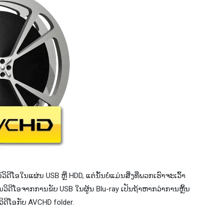
ດີໂອໃນແຜ່ນ USB ຫຼື HDD, ແຕ່ນັ້ນບໍ່ແມ່ນສິ່ງທີ່ພວກເຮົາຈະເວົ້າ
​ວິ​ດີ​ໂອ​ຈາກ​ການ​ຂັບ USB ໃນ​ຜູ້ນ Blu​-ray ເປັນ​ຖ້າ​ຫາກ​ວ່າ​ການ​ຫຼິ້ນ​
້​ວິ​ດີ​ໂອ​ກັບ AVCHD folder​.