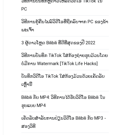
ວິທີການບັນທຶກຫຼືດາວໂຫລດວິດີໂອ TikTok ໃນ
PC
ວິ​ທີ​ການ​ກູ້​ຄືນ​ໄຟລ​໌​ວິ​ດີ​ໂອ​ທີ່​ຖືກ​ລົບ​ຈາກ PC ຂອງ​ຂ້າ​
ພະ​ເຈົ້າ​
3 ຜູ້ດາວໂຫຼດ Bilibili ທີ່ດີທີ່ສຸດຂອງປີ 2022
ວິທີການບັນທຶກ TikTok ໃສ່ກ້ອງຖ່າຍຮູບມ້ວນໂດຍ
ບໍ່ມີການ Watermark [TikTok Life Hacks]
ບັນທຶກວິດີໂອ TikTok ໃສ່ກ້ອງມ້ວນດ້ວຍເຄັດລັບ
ເຫຼົ່ານີ້
Bilibili ກັບ MP4​: ວິ​ທີ​ການ​ໄດ້​ຮັບ​ວິ​ດີ​ໂອ Bilibili ໃນ​
ຮູບ​ແບບ MP4​
ເຄັດ​ລັບ​ສໍາ​ລັບ​ການ​ປ່ຽນ​ວິ​ດີ​ໂອ Bilibili ກັບ MP3 -
ສອງ​ວິ​ທີ​