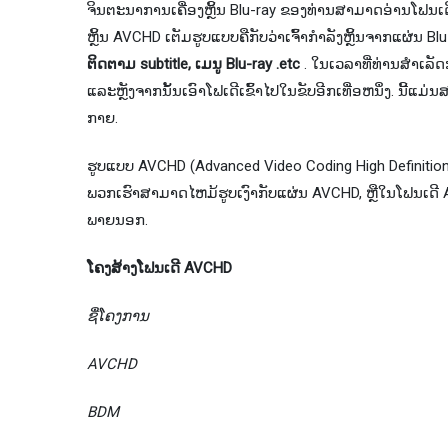
ຈິນຕະນາການເຄື່ອງຫຼິ້ນ Blu-ray ຂອງທ່ານສາມາດອ່ານໂຟນ
ຫຼິ້ນ AVCHD ເຕັມຮູບແບບຄືກັບວ່າເຈົ້າກຳລັງຫຼິ້ນຈາກແຜ່ນ Blu
ຕິດຕາມ subtitle, ເມນູ Blu-ray .etc
. ໃນ​ເວ​ລາ​ທີ່​ທ່ານ​ສໍາ​ເລັ
ແລະ​ຫຼັງ​ຈາກ​ນັ້ນ​ເອົາ​ໂຟ​ເດີ​ເຂົ້າ​ໄປ​ໃນ​ຂັບ​ອີກ​ເທື່ອ​ຫນຶ່ງ​. ນີ້​ແ
ກາຍ​.
ຮູບແບບ AVCHD (Advanced Video Coding High Definition) ແ
ພວກ​ເຮົາ​ສາ​ມາດ​ໄຫມ້​ຮູບ​ເງົາ​ກັບ​ແຜ່ນ AVCHD​, ຫຼື​ໃນ​ໂຟນ​ເດ
ພາຍ​ນອກ​.
ໂຄງສ້າງໂຟນເດີ AVCHD
ຊື່ໂຄງການ
AVCHD
BDM