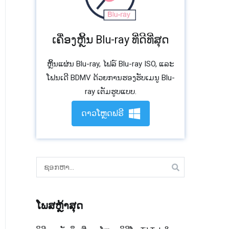
ເຄື່ອງຫຼິ້ນ Blu-ray ທີ່ດີທີ່ສຸດ
ຫຼິ້ນແຜ່ນ Blu-ray, ໄຟລ໌ Blu-ray ISO, ແລະ
ໂຟນເດີ BDMV ດ້ວຍການຮອງຮັບເມນູ Blu-
ray ເຕັມຮູບແບບ.
ດາວໂຫຼດຟຣີ
ຊອກ
ຫາ:
ໂພສຫຼ້າສຸດ