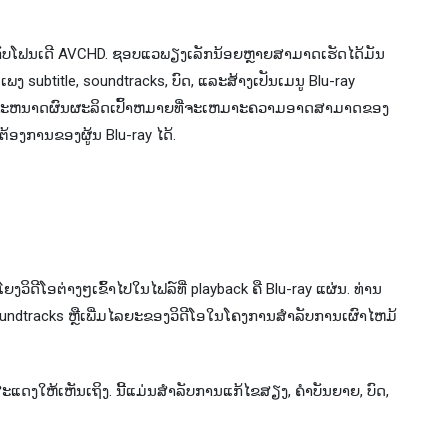
້​ຮູບ​ເງົາ​ກັບ​ໂຟນ​ເດີ AVCHD​. ຊອບແວພຽງເລັກນ້ອຍຫຼາຍສາມາດເຮັດໄດ້ມັນ
່ມ​ເພງ subtitle​, soundtracks​, ບົດ​, ແລະ​ສ້າງ​ເປັນ​ເມ​ນູ Blu​-ray
​ກັດ​ຂະ​ຫນາດ​ຜົນ​ຜະ​ລິດ​ເປົ້າ​ຫມາຍ​ທີ່​ຈະ​ເຫມາະ​ຄວາມ​ອາດ​ສາ​ມາດ​ຂອງ​
ງ​ການ​ຂອງ​ຜູ້ນ Blu​-ray ໄດ້​.
ວິ​ດີ​ໂອ​ຕ່າງໆ​ເຂົ້າ​ໄປ​ໃນ​ໄຟລ​໌​ທີ່ playback ຄື Blu​-ray ແຜ່ນ​. ທ່ານ​
າ​, soundtracks ຫຼື​ເພີ່ມ​ໄລ​ຍະ​ຂອງ​ວິ​ດີ​ໂອ​ໃນ​ໂຄງ​ການ​ສໍາ​ລັບ​ການ​ເຜົາ​ໄຫມ້​
​ສະ​ແດງ​ໃຫ້​ເຫັນ​ເຖິງ​. ນີ້​ແມ່ນ​ສໍາ​ລັບ​ການ​ແກ້​ໄຂ​ສຽງ​, ຄໍາ​ບັນ​ຍາຍ​, ບົດ​,