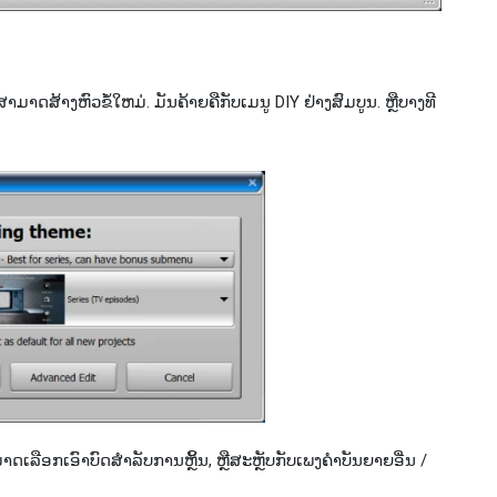
າມາດສ້າງຫົວຂໍ້ໃຫມ່. ມັນຄ້າຍຄືກັບເມນູ DIY ຢ່າງສົມບູນ. ຫຼືບາງທີ
ມາດ​ເລືອກ​ເອົາ​ບົດ​ສໍາ​ລັບ​ການ​ຫຼິ້ນ​, ຫຼື​ສະ​ຫຼັບ​ກັບ​ເພງ​ຄໍາ​ບັນ​ຍາຍ​ອື່ນ /