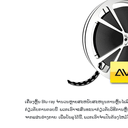
ເຄື່ອງຫຼິ້ນ Blu-ray ຈໍານວນຫຼາຍສະຫນັບສະຫນູນການຫຼິ້ນໄຟລ໌ວິ
ກ່ຽວກັບການຕອບນີ້. ພວກ​ເຮົາ​ຈະ​ສົນ​ທະ​ນາ​ກ່ຽວ​ກັບ​ວິ​ທີ​ການ​ຫຼິ້ນ
ຈາກ​ແຜ່ນ​ຮ່າງ​ກາຍ​. ເພື່ອ​ບັນ​ລຸ​ໄດ້​ນີ້​, ພວກ​ເຮົາ​ຈໍາ​ເປັນ​ຕ້ອງ​ໄຫມ