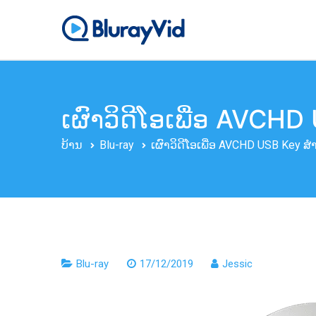
ຂ້າມ
ໄປ
BlurayVid
ເຄື່ອງຫຼິ້ນ Blu-ray ທີ່ດີທີ
ຫາ
ເນື້ອຫາ
ເຜົາ​ວິ​ດີ​ໂອ​ເພື່ອ AVCHD
ບ້ານ
Blu-ray
ເຜົາ​ວິ​ດີ​ໂອ​ເພື່ອ AVCHD USB Key ສໍາ​
Blu-ray
17/12/2019
Jessic