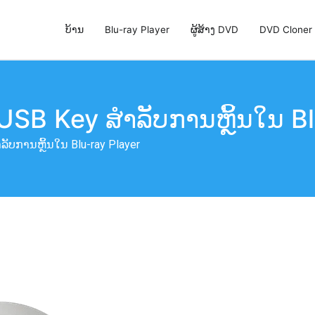
ບ້ານ
Blu-ray Player
ຜູ້ສ້າງ DVD
DVD Cloner
່ສຸດ, DVD Creator & DVD Cloner
 USB Key ສໍາ​ລັບ​ການ​ຫຼິ້ນ​ໃນ B
ລັບ​ການ​ຫຼິ້ນ​ໃນ Blu​-ray Player​