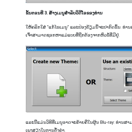
ຂັ້ນ​ຕອນ​ທີ 3. ສ້າງ​ເມ​ນູ​ສໍາ​ລັບ​ວິ​ດີ​ໂອ​ຂອງ​ທ່ານ​
ໃຫ້ຄລິກໃສ່ "ແກ້ໄຂເມນູ" ແລະປ່ອງຢ້ຽມນີ້ຈະປາກົດຂຶ້ນ. ທ່ານສ
ເຈົ້າສາມາດຊອກຫາແມ່ແບບທີ່ຖືກຕ້ອງຈາກຫົວຂໍ້ທີ່ມີຢູ່.
ແລະ​ນີ້​ແມ່ນ​ວິ​ທີ​ທີ່​ເມ​ນູ​ອາດ​ຈະ​ຄ້າຍ​ຄື​ໃນ​ຜູ້ນ Blu​-ray​: ທ່ານ​ສາ​
ເພງ​ສຽງ​ໃນ​ການ​ຕັ້ງ​ຄ່າ​.