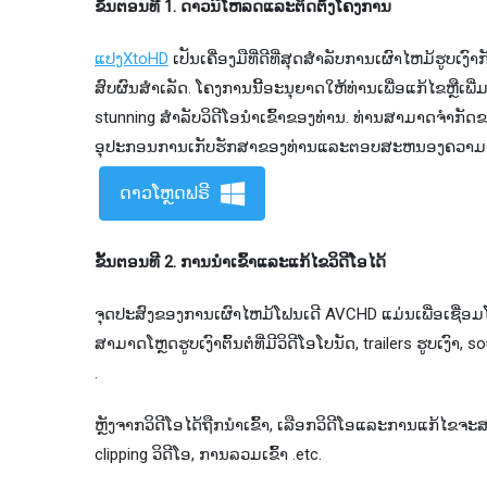
ຂັ້ນຕອນທີ 1. ດາວນ໌ໂຫລດແລະຕິດຕັ້ງໂຄງການ
ແປງXtoHD
ເປັນ​ເຄື່ອງ​ມື​ທີ່​ດີ​ທີ່​ສຸດ​ສໍາ​ລັບ​ການ​ເຜົາ​ໄຫມ
ສົບຜົນສໍາເລັດ. ໂຄງ​ການ​ນີ້​ອະ​ນຸ​ຍາດ​ໃຫ້​ທ່ານ​ເພື່ອ​ແກ້​ໄຂ​ຫຼື​ເພີ
stunning ສໍາ​ລັບ​ວິ​ດີ​ໂອ​ນໍາ​ເຂົ້າ​ຂອງ​ທ່ານ​. ທ່ານ​ສາ​ມາດ​ຈໍາ
ອຸ​ປະ​ກອນ​ການ​ເກັບ​ຮັກ​ສາ​ຂອງ​ທ່ານ​ແລະ​ຕອບ​ສະ​ຫນອງ​ຄວາມ​ຕ້ອ
ດາວໂຫຼດຟຣີ
ຂັ້ນ​ຕອນ​ທີ 2. ການ​ນໍາ​ເຂົ້າ​ແລະ​ແກ້​ໄຂ​ວິ​ດີ​ໂອ​ໄດ້​
ຈຸດ​ປະ​ສົງ​ຂອງ​ການ​ເຜົາ​ໄຫມ້​ໂຟນ​ເດີ AVCHD ແມ່ນ​ເພື່ອ​ເຊື່ອມ​ໂຍງ​
ສາ​ມາດ​ໂຫຼດ​ຮູບ​ເງົາ​ຕົ້ນ​ຕໍ​ທີ່​ມີ​ວິ​ດີ​ໂອ​ໂບ​ນັດ​, trailers ຮູບ​ເງົ
.
ຫຼັງ​ຈາກ​ວິ​ດີ​ໂອ​ໄດ້​ຖືກ​ນໍາ​ເຂົ້າ​, ເລືອກ​ວິ​ດີ​ໂອ​ແລະ​ການ​ແກ້​ໄຂ​ຈະ
clipping ວິ​ດີ​ໂອ​, ການ​ລວມ​ເຂົ້າ .etc.