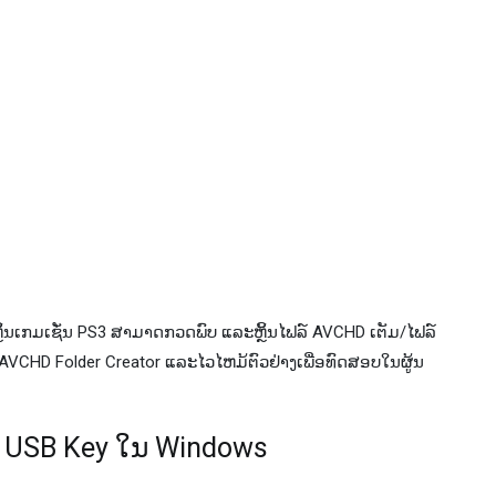
ອງຫຼິ້ນເກມເຊັ່ນ PS3 ສາມາດກວດພົບ ແລະຫຼິ້ນໄຟລ໌ AVCHD ເຕັມ/ໄຟລ໌
ື່ອ AVCHD Folder Creator ແລະ​ໄວ​ໄຫມ້​ຕົວ​ຢ່າງ​ເພື່ອ​ທົດ​ສອບ​ໃນ​ຜູ້ນ
AVCHD USB Key ໃນ Windows​