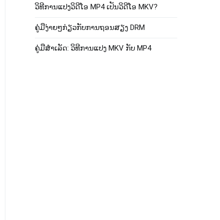
ວິ​ທີ​ການ​ແປງ​ວິ​ດີ​ໂອ MP4 ເປັນ​ວິ​ດີ​ໂອ MKV​?
ຄູ່ມືງ່າຍໆກ່ຽວກັບການຖອນສຽງ DRM
ຄູ່​ມື​ສໍາ​ເລັດ​: ວິ​ທີ​ການ​ແປງ MKV ກັບ MP4​