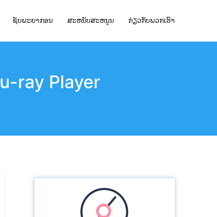
ຊັບພະຍາກອນ
ສະຫນັບສະຫນູນ
ກ່ຽວກັບພວກເຮົາ
lu​-ray Player​