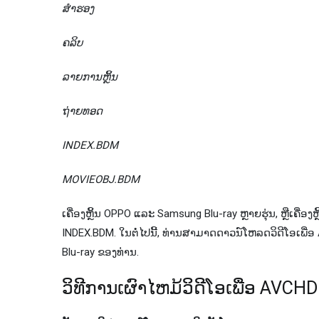
ສຳຮອງ
ຄລິບ
ລາຍການຫຼິ້ນ
ຖ່າຍທອດ
INDEX.BDM
MOVIEOBJ.BDM
ເຄື່ອງຫຼິ້ນ OPPO ແລະ Samsung Blu-ray ຫຼາຍຮຸ່ນ, ຫຼືເຄື່
INDEX.BDM. ໃນ​ຕໍ່​ໄປ​ນີ້​, ທ່ານ​ສາ​ມາດ​ດາວ​ນ​໌​ໂຫລດ​ວິ​ດີ​ໂອ​ເພ
Blu​-ray ຂອງ​ທ່ານ​.
ວິ​ທີ​ການ​ເຜົາ​ໄຫມ້​ວິ​ດີ​ໂອ​ເພື່ອ 