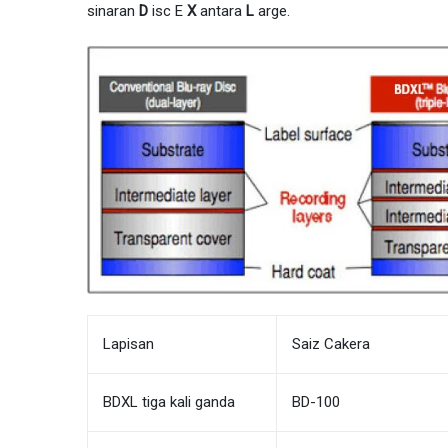
sinaran
D
isc E
X
antara
L
arge.
Lapisan
Saiz Cakera
BDXL tiga kali ganda
BD-100