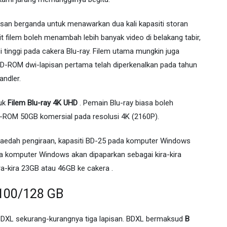
isan berganda untuk menawarkan dua kali kapasiti storan
bit filem boleh menambah lebih banyak video di belakang tabir,
usi tinggi pada cakera Blu-ray. Filem utama mungkin juga
BD-ROM dwi-lapisan pertama telah diperkenalkan pada tahun
andler.
tuk
Filem Blu-ray 4K UHD
. Pemain Blu-ray biasa boleh
-ROM 50GB komersial pada resolusi 4K (2160P).
aedah pengiraan, kapasiti BD-25 pada komputer Windows
da komputer Windows akan dipaparkan sebagai kira-kira
-kira 23GB atau 46GB ke cakera .
L 100/128 GB
 BDXL sekurang-kurangnya tiga lapisan. BDXL bermaksud
B