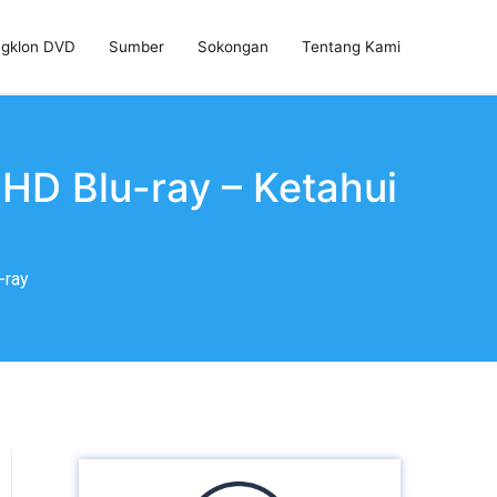
gklon DVD
Sumber
Sokongan
Tentang Kami
HD Blu-ray – Ketahui
-ray