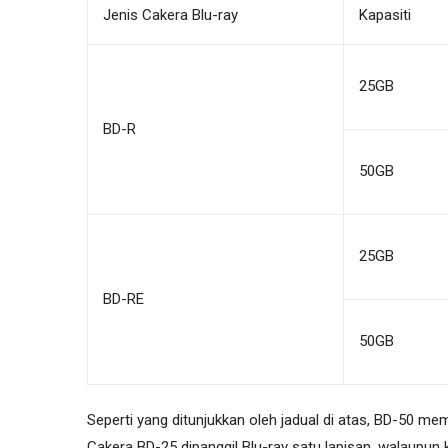
Jenis Cakera Blu-ray
Kapasiti
25GB
BD-R
50GB
25GB
BD-RE
50GB
Seperti yang ditunjukkan oleh jadual di atas, BD-50 me
Cakera BD-25 dipanggil Blu-ray satu lapisan, walaupun