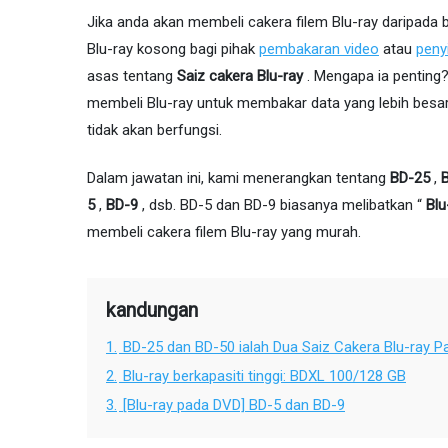
Jika anda akan membeli cakera filem Blu-ray daripada 
Blu-ray kosong bagi pihak
pembakaran video
atau
peny
asas tentang
Saiz cakera Blu-ray
. Mengapa ia penting?
membeli Blu-ray untuk membakar data yang lebih besar 
tidak akan berfungsi.
Dalam jawatan ini, kami menerangkan tentang
BD-25
,
5
,
BD-9
, dsb. BD-5 dan BD-9 biasanya melibatkan “
Blu
membeli cakera filem Blu-ray yang murah.
kandungan
1.
BD-25 dan BD-50 ialah Dua Saiz Cakera Blu-ray Pa
2.
Blu-ray berkapasiti tinggi: BDXL 100/128 GB
3.
[Blu-ray pada DVD] BD-5 dan BD-9