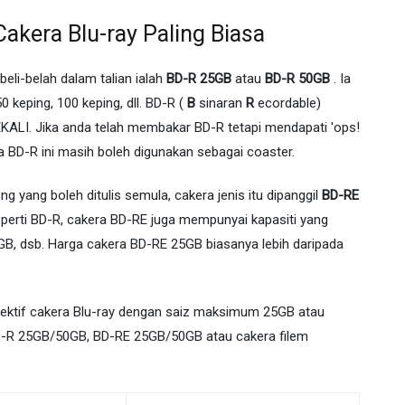
akera Blu-ray Paling Biasa
beli-belah dalam talian ialah
BD-R 25GB
atau
BD-R 50GB
. Ia
0 keping, 100 keping, dll. BD-R (
B
sinaran
R
ecordable)
EKALI. Jika anda telah membakar BD-R tetapi mendapati 'ops!
 BD-R ini masih boleh digunakan sebagai coaster.
 yang boleh ditulis semula, cakera jenis itu dipanggil
BD-RE
eperti BD-R, cakera BD-RE juga mempunyai kapasiti yang
B, dsb. Harga cakera BD-RE 25GB biasanya lebih daripada
lektif cakera Blu-ray dengan saiz maksimum 25GB atau
D-R 25GB/50GB, BD-RE 25GB/50GB atau cakera filem