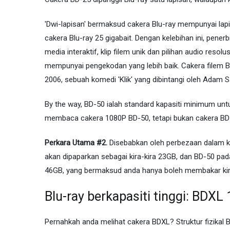
'Dwi-lapisan' bermaksud cakera Blu-ray mempunyai lap
cakera Blu-ray 25 gigabait. Dengan kelebihan ini, pener
media interaktif, klip filem unik dan pilihan audio resol
mempunyai pengekodan yang lebih baik. Cakera filem 
2006, sebuah komedi 'Klik' yang dibintangi oleh Adam S
By the way, BD-50 ialah standard kapasiti minimum un
membaca cakera 1080P BD-50, tetapi bukan cakera BD
Perkara Utama #2.
Disebabkan oleh perbezaan dalam k
akan dipaparkan sebagai kira-kira 23GB, dan BD-50 pa
46GB, yang bermaksud anda hanya boleh membakar kira
Blu-ray berkapasiti tinggi: BDX
Pernahkah anda melihat cakera BDXL? Struktur fizikal