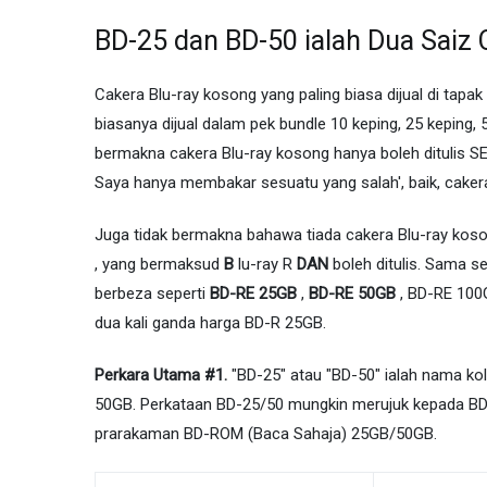
BD-25 dan BD-50 ialah Dua Saiz C
Cakera Blu-ray kosong yang paling biasa dijual di tapak 
biasanya dijual dalam pek bundle 10 keping, 25 keping, 5
bermakna cakera Blu-ray kosong hanya boleh ditulis S
Saya hanya membakar sesuatu yang salah', baik, cakera
Juga tidak bermakna bahawa tiada cakera Blu-ray kosong
, yang bermaksud
B
lu-ray R
DAN
boleh ditulis. Sama s
berbeza seperti
BD-RE 25GB
,
BD-RE 50GB
, BD-RE 100G
dua kali ganda harga BD-R 25GB.
Perkara Utama #1.
"BD-25" atau "BD-50" ialah nama ko
50GB. Perkataan BD-25/50 mungkin merujuk kepada B
prarakaman BD-ROM (Baca Sahaja) 25GB/50GB.