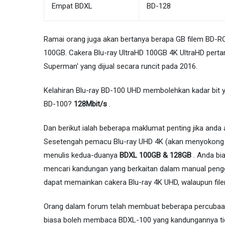
Empat BDXL
BD-128
Ramai orang juga akan bertanya berapa GB filem BD-RO
100GB. Cakera Blu-ray UltraHD 100GB 4K UltraHD perta
Superman' yang dijual secara runcit pada 2016.
Kelahiran Blu-ray BD-100 UHD membolehkan kadar bit y
BD-100?
128Mbit/s
.
Dan berikut ialah beberapa maklumat penting jika anda
Sesetengah pemacu Blu-ray UHD 4K (akan menyokong
menulis kedua-duanya
BDXL 100GB & 128GB
. Anda bi
mencari kandungan yang berkaitan dalam manual peng
dapat memainkan cakera Blu-ray 4K UHD, walaupun fi
Orang dalam forum telah membuat beberapa percubaa
biasa boleh membaca BDXL-100 yang kandungannya tidak