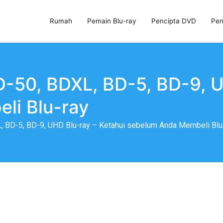
Rumah
Pemain Blu-ray
Pencipta DVD
Pen
, Pencipta DVD & Pengklon DVD
D-50, BDXL, BD-5, BD-9, U
li Blu-ray
, BD-5, BD-9, UHD Blu-ray – Ketahui sebelum Anda Membeli Blu