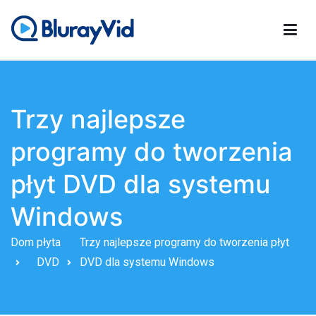
Przejdź
do
treści
Blu-rayVid
Najlepszy odtwarzacz Blu-ray, kreator DVD i kloner DVD
Trzy najlepsze
programy do tworzenia
płyt DVD dla systemu
Windows
Dom
płyta
Trzy najlepsze programy do tworzenia płyt
DVD
DVD dla systemu Windows