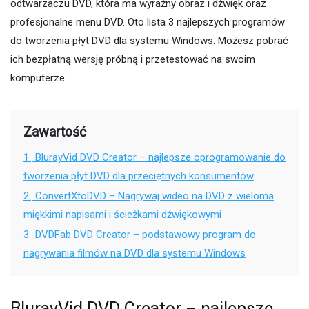
odtwarzaczu DVD, która ma wyraźny obraz i dźwięk oraz
profesjonalne menu DVD. Oto lista 3 najlepszych programów
do tworzenia płyt DVD dla systemu Windows. Możesz pobrać
ich bezpłatną wersję próbną i przetestować na swoim
komputerze.
Zawartość
1.
BlurayVid DVD Creator – najlepsze oprogramowanie do
tworzenia płyt DVD dla przeciętnych konsumentów
2.
ConvertXtoDVD – Nagrywaj wideo na DVD z wieloma
miękkimi napisami i ścieżkami dźwiękowymi
3.
DVDFab DVD Creator – podstawowy program do
nagrywania filmów na DVD dla systemu Windows
BlurayVid DVD Creator – najlepsze