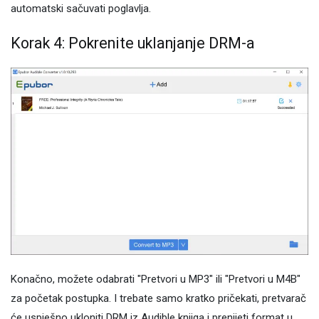
automatski sačuvati poglavlja.
Korak 4: Pokrenite uklanjanje DRM-a
Konačno, možete odabrati "Pretvori u MP3" ili "Pretvori u M4B"
za početak postupka. I trebate samo kratko pričekati, pretvarač
će uspješno ukloniti DRM iz Audible knjiga i prenijeti format u