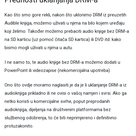
Kao što smo gore rekli, nakon što uklonimo DRM iz preuzetih
Audible knjiga, možemo uživati ​​u njima na bilo kojem uređaju
koji želimo. Također možemo prebaciti audio knjige bez DRM-a
na SD karticu (uz pomoć čitača SD kartica) ili DVD itd. kako
bismo mogli uživati ​​u njima u autu.
I ne samo to, te audio knjige bez DRM-a možemo dodati u
PowerPoint ili videozapise (nekomercijalna upotreba).
Ono što ovdje moramo naglasiti je da je li uklanjanje DRM-a iz
audioknjiga prikladno ili ne ovisi o vašoj namjeri i svrsi. Ako ga
netko koristi u komercijalne svrhe, poput preprodanih
audioknjiga, dijeljenja na društvenim platformama bez
službenog odobrenja, to će biti neprimjereno i definitivno
protuzakonito.