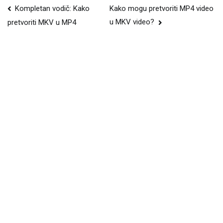
Navigacija
Kompletan vodič: Kako
Kako mogu pretvoriti MP4 video
u MKV video?
pretvoriti MKV u MP4
postova