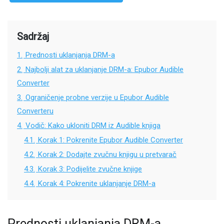
Sadržaj
1.
Prednosti uklanjanja DRM-a
2.
Najbolji alat za uklanjanje DRM-a: Epubor Audible
Converter
3.
Ograničenje probne verzije u Epubor Audible
Converteru
4.
Vodič: Kako ukloniti DRM iz Audible knjiga
4.1.
Korak 1: Pokrenite Epubor Audible Converter
4.2.
Korak 2: Dodajte zvučnu knjigu u pretvarač
4.3.
Korak 3: Podijelite zvučne knjige
4.4.
Korak 4: Pokrenite uklanjanje DRM-a
Prednosti uklanjanja DRM-a