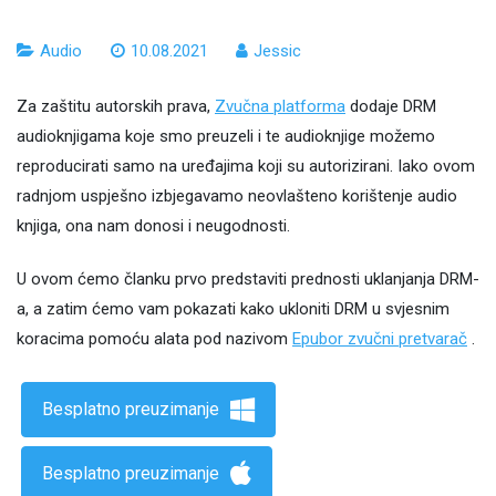
Audio
10.08.2021
Jessic
Za zaštitu autorskih prava,
Zvučna platforma
dodaje DRM
audioknjigama koje smo preuzeli i te audioknjige možemo
reproducirati samo na uređajima koji su autorizirani. Iako ovom
radnjom uspješno izbjegavamo neovlašteno korištenje audio
knjiga, ona nam donosi i neugodnosti.
U ovom ćemo članku prvo predstaviti prednosti uklanjanja DRM-
a, a zatim ćemo vam pokazati kako ukloniti DRM u svjesnim
koracima pomoću alata pod nazivom
Epubor zvučni pretvarač
.
Besplatno preuzimanje
Besplatno preuzimanje