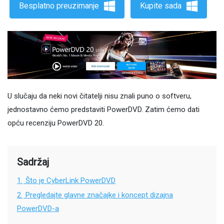
Besplatno preuzimanje
Kupite sada
U slučaju da neki novi čitatelji nisu znali puno o softveru,
jednostavno ćemo predstaviti PowerDVD. Zatim ćemo dati
opću recenziju PowerDVD 20.
Sadržaj
1.
Što je CyberLink PowerDVD
2.
Pregledajte glavne značajke i koncept dizajna
PowerDVD-a