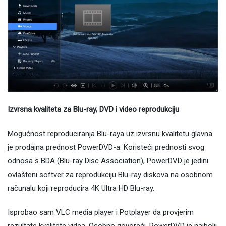
Izvrsna kvaliteta za Blu-ray, DVD i video reprodukciju
Mogućnost reproduciranja Blu-raya uz izvrsnu kvalitetu glavna
je prodajna prednost PowerDVD-a. Koristeći prednosti svog
odnosa s BDA (Blu-ray Disc Association), PowerDVD je jedini
ovlašteni softver za reprodukciju Blu-ray diskova na osobnom
računalu koji reproducira 4K Ultra HD Blu-ray.
Isprobao sam VLC media player i Potplayer da provjerim
rezultate kvalitete videa. Osobno govoreći, PowerDVD je najbolji