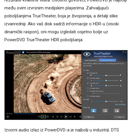
među ovim izvrsnim medijskim playerima. Zahvaljujući
poboljšanjima TrueTheater, boja je živopisnija, a detalji slike
izvanredniji. Ako vaš disk sadrži informacije o HDR-u (visoki
dinamički raspon), oni mogu izgledati osjetno bolje uz
PowerDVD TrueTheater HDR poboljšanja.
Izvorni audio izlaz iz PowerDVD-a je najbolji u industriji. DTS