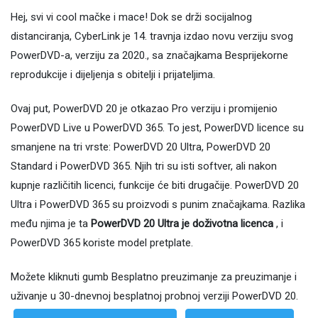
Hej, svi vi cool mačke i mace! Dok se drži socijalnog
distanciranja, CyberLink je 14. travnja izdao novu verziju svog
PowerDVD-a, verziju za 2020., sa značajkama Besprijekorne
reprodukcije i dijeljenja s obitelji i prijateljima.
Ovaj put, PowerDVD 20 je otkazao Pro verziju i promijenio
PowerDVD Live u PowerDVD 365. To jest, PowerDVD licence su
smanjene na tri vrste: PowerDVD 20 Ultra, PowerDVD 20
Standard i PowerDVD 365. Njih tri su isti softver, ali nakon
kupnje različitih licenci, funkcije će biti drugačije. PowerDVD 20
Ultra i PowerDVD 365 su proizvodi s punim značajkama. Razlika
među njima je ta
PowerDVD 20 Ultra je doživotna licenca
, i
PowerDVD 365 koriste model pretplate.
Možete kliknuti gumb Besplatno preuzimanje za preuzimanje i
uživanje u 30-dnevnoj besplatnoj probnoj verziji PowerDVD 20.