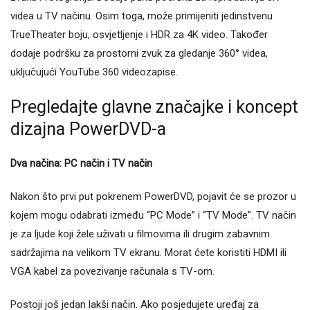
videa u TV načinu. Osim toga, može primijeniti jedinstvenu
TrueTheater boju, osvjetljenje i HDR za 4K video. Također
dodaje podršku za prostorni zvuk za gledanje 360° videa,
uključujući YouTube 360 ​​videozapise.
Pregledajte glavne značajke i koncept
dizajna PowerDVD-a
Dva načina: PC način i TV način
Nakon što prvi put pokrenem PowerDVD, pojavit će se prozor u
kojem mogu odabrati između “PC Mode” i “TV Mode”. TV način
je za ljude koji žele uživati ​​u filmovima ili drugim zabavnim
sadržajima na velikom TV ekranu. Morat ćete koristiti HDMI ili
VGA kabel za povezivanje računala s TV-om.
Postoji još jedan lakši način. Ako posjedujete uređaj za