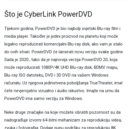
Što je CyberLink PowerDVD
Tijekom godina, PowerDVD je bio najbolji svjetski Blu-ray film i
media player. Također je jedini proizvod na planetu koji može
legalno reproducirati komercijalni Blu-ray disk, ako vam je stalo
do ovih stvari. PowerDVD će lansirati novu verziju svake godine.
Sada je 2020., tako da je najnovija verzija PowerDVD 20, koja
može reproducirati 1080P/4K UHD Blu-ray disk, BDMV mapu,
Blu-ray ISO datoteku, DVD i 3D DVD na vašem Windows
računalu. Uz njegova jedinstvena poboljšanja TrueTheater, imat
ćete nevjerojatno vizualno i audio iskustvo. Imajte na umu da
PowerDVD ima samo verziju za Windows.
Neke druge značajke na koje možete obratiti pozornost su da
nadograđuje izvorni 64-bitni mehanizam za reprodukciju videa,
zvuka i fotografija. Dodaje punu podršku za reprodukciju 8K